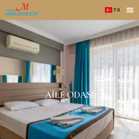
TR
AILE ODASI
ANASAYFA
/
AILE ODASI