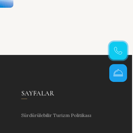
Hemen
Ara
Onlin
Rezerva
SAYFALAR
Sürdürülebilir Turizm Politikası