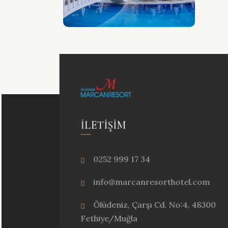
İLETIŞIM
0252 999 17 34
info@marcanresorthotel.com
Ölüdeniz, Çarşı Cd. No:4, 48300
Fethiye/Muğla