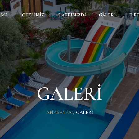
AMA
OTELIMIZ
HAKKIMIZDA
GALERI
İLE
GALERI
ANASAYFA
/
GALERI