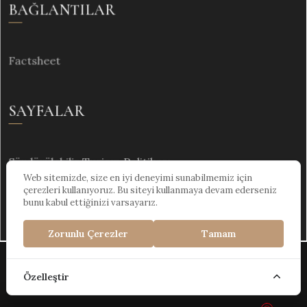
BAĞLANTILAR
Factsheet
SAYFALAR
Sürdürülebilir Turizm Politikası
Web sitemizde, size en iyi deneyimi sunabilmemiz için
çerezleri kullanıyoruz. Bu siteyi kullanmaya devam ederseniz
bunu kabul ettiğinizi varsayarız.
Zorunlu Çerezler
Tamam
Kültür ve Turizm Bakanlığı Turizm İşletme Belgesi :
Özelleştir
2022-48-1642