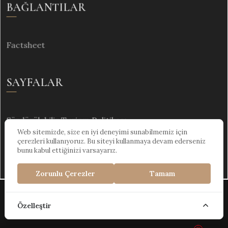
BAĞLANTILAR
Factsheet
SAYFALAR
Sürdürülebilir Turizm Politikası
Web sitemizde, size en iyi deneyimi sunabilmemiz için
çerezleri kullanıyoruz. Bu siteyi kullanmaya devam ederseniz
bunu kabul ettiğinizi varsayarız.
Zorunlu Çerezler
Tamam
Kültür ve Turizm Bakanlığı Turizm İşletme Belgesi :
Özelleştir
2022-48-1642